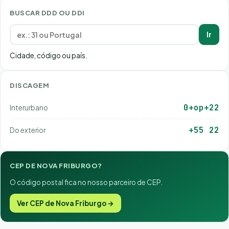
BUSCAR DDD OU DDI
Ir
Cidade, código ou país.
DISCAGEM
0+op+22
Interurbano
+55 22
Do exterior
CEP DE NOVA FRIBURGO?
O código postal fica no nosso parceiro de CEP.
Ver CEP de Nova Friburgo →