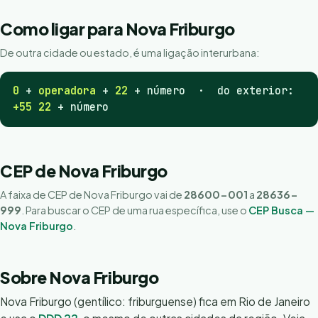
Como ligar para Nova Friburgo
De outra cidade ou estado, é uma ligação interurbana:
0
+
operadora
+
22
+ número · do exterior:
+55 22
+ número
CEP de Nova Friburgo
A faixa de CEP de Nova Friburgo vai de
28600-001
a
28636-
999
. Para buscar o CEP de uma rua específica, use o
CEP Busca —
Nova Friburgo
.
Sobre Nova Friburgo
Nova Friburgo (gentílico: friburguense) fica em Rio de Janeiro