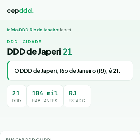
cep
ddd.
Início
›
DDD
›
Rio de Janeiro
›
Japeri
DDD · CIDADE
DDD de Japeri
21
O DDD de
Japeri
, Rio de Janeiro (RJ), é
21
.
21
104 mil
RJ
DDD
HABITANTES
ESTADO
BUSCAR DDD OU DDI