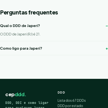
Perguntas frequentes
Qual o DDD de Japeri?
O DDD de Japeri (RJ) é 21.
Como ligo para Japeri?
DDD
cep
ddd.
Lista dos 67 DDDs
DDD, DDI e como ligar
DDD por estado
para qualquer lugar