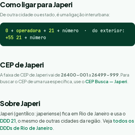
Como ligar para Japeri
De outra cidade ou estado, é uma ligação interurbana:
0
+
operadora
+
21
+ número · do exterior:
+55 21
+ número
CEP de Japeri
A faixa de CEP de Japeri vai de
26400-001
a
26499-999
. Para
buscar o CEP de uma rua específica, use o
CEP Busca — Japeri
.
Sobre Japeri
Japeri (gentílico: japeriense) fica em Rio de Janeiro e usa o
DDD 21
, o mesmo de outras cidades da região. Veja
todos os
DDDs de Rio de Janeiro
.