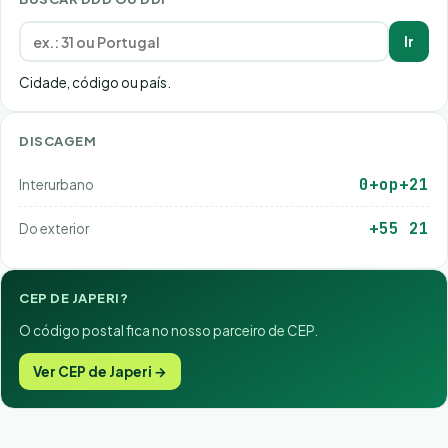
Ir
Cidade, código ou país.
DISCAGEM
0+op+21
Interurbano
+55 21
Do exterior
CEP DE JAPERI?
O código postal fica no nosso parceiro de CEP.
Ver CEP de Japeri →