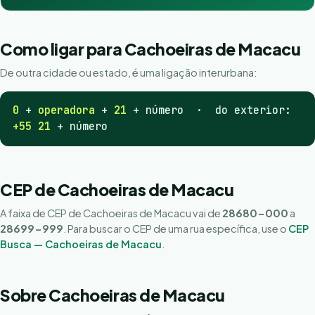
Como ligar para Cachoeiras de Macacu
De outra cidade ou estado, é uma ligação interurbana:
0
+
operadora
+
21
+ número · do exterior:
+55 21
+ número
CEP de Cachoeiras de Macacu
A faixa de CEP de Cachoeiras de Macacu vai de
28680-000
a
28699-999
. Para buscar o CEP de uma rua específica, use o
CEP
Busca — Cachoeiras de Macacu
.
Sobre Cachoeiras de Macacu