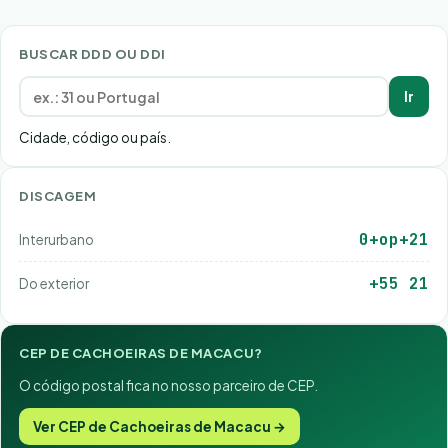
BUSCAR DDD OU DDI
Ir
Cidade, código ou país.
DISCAGEM
0+op+21
Interurbano
+55 21
Do exterior
CEP DE CACHOEIRAS DE MACACU?
O código postal fica no nosso parceiro de CEP.
Ver CEP de Cachoeiras de Macacu →