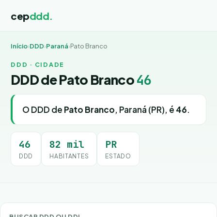
cep
ddd.
Início
›
DDD
›
Paraná
›
Pato Branco
DDD · CIDADE
DDD de Pato Branco
46
O DDD de
Pato Branco
, Paraná (PR), é
46
.
46
82 mil
PR
DDD
HABITANTES
ESTADO
BUSCAR DDD OU DDI