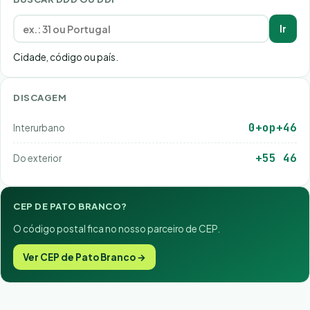
Ir
Cidade, código ou país.
DISCAGEM
0+op+46
Interurbano
+55 46
Do exterior
CEP DE PATO BRANCO?
O código postal fica no nosso parceiro de CEP.
Ver CEP de Pato Branco →