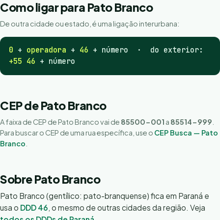
Como ligar para Pato Branco
De outra cidade ou estado, é uma ligação interurbana:
0
+
operadora
+
46
+ número · do exterior:
+55 46
+ número
CEP de Pato Branco
A faixa de CEP de Pato Branco vai de
85500-001
a
85514-999
.
Para buscar o CEP de uma rua específica, use o
CEP Busca — Pato
Branco
.
Sobre Pato Branco
Pato Branco (gentílico: pato-branquense) fica em Paraná e
usa o
DDD 46
, o mesmo de outras cidades da região. Veja
todos os DDDs de Paraná
.