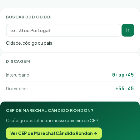
BUSCAR DDD OU DDI
Ir
Cidade, código ou país.
DISCAGEM
0+op+45
Interurbano
+55 45
Do exterior
CEP DE MARECHAL CÂNDIDO RONDON?
O código postal fica no nosso parceiro de CEP.
Ver CEP de Marechal Cândido Rondon →