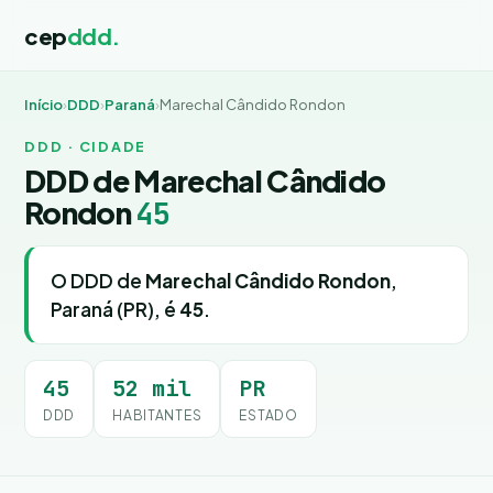
cep
ddd.
Início
›
DDD
›
Paraná
›
Marechal Cândido Rondon
DDD · CIDADE
DDD de Marechal Cândido
Rondon
45
O DDD de
Marechal Cândido Rondon
,
Paraná (PR), é
45
.
45
52 mil
PR
DDD
HABITANTES
ESTADO