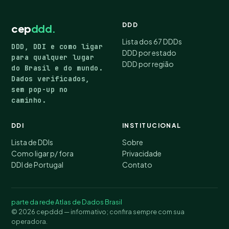
DDD
cep
ddd.
Lista dos 67 DDDs
DDD, DDI e como ligar
DDD por estado
para qualquer lugar
DDD por região
do Brasil e do mundo.
Dados verificados,
sem pop-up no
caminho.
DDI
INSTITUCIONAL
Lista de DDIs
Sobre
Como ligar p/ fora
Privacidade
DDI de Portugal
Contato
parte da rede Atlas de Dados Brasil
© 2026 cepddd — informativo; confira sempre com sua
operadora.