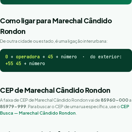
Como ligar para Marechal Cândido
Rondon
De outra cidade ou estado, é uma ligação interurbana:
0
+
operadora
+
45
+ número · do exterior:
+55 45
+ número
CEP de Marechal Cândido Rondon
A faixa de CEP de Marechal Cândido Rondon vai de
85960-000
a
85979-999
. Para buscar o CEP de uma rua específica, use o
CEP
Busca — Marechal Cândido Rondon
.