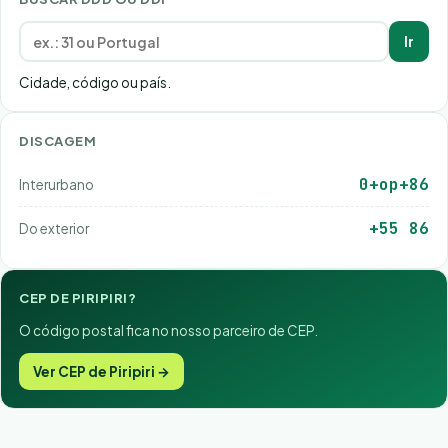
Ir
Cidade, código ou país.
DISCAGEM
0+op+86
Interurbano
+55 86
Do exterior
CEP DE PIRIPIRI?
O código postal fica no nosso parceiro de CEP.
Ver CEP de Piripiri →