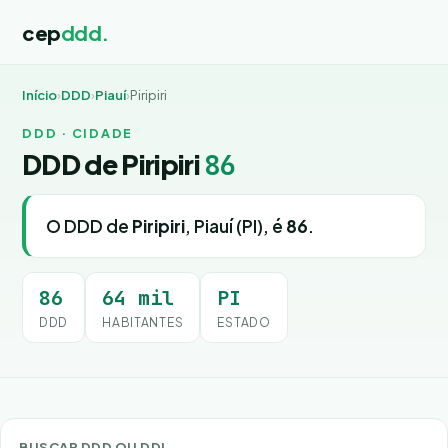
cep
ddd.
Início
›
DDD
›
Piauí
›
Piripiri
DDD · CIDADE
DDD de Piripiri
86
O DDD de
Piripiri
, Piauí (PI), é
86
.
86
64 mil
PI
DDD
HABITANTES
ESTADO
BUSCAR DDD OU DDI