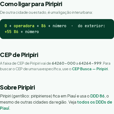
Como ligar para Piripiri
De outra cidade ou estado, é uma ligação interurbana:
0
+
operadora
+
86
+ número · do exterior:
+55 86
+ número
CEP de Piripiri
A faixa de CEP de Piripiri vai de
64260-000
a
64264-999
. Para
buscar o CEP de uma rua específica, use o
CEP Busca — Piripiri
.
Sobre Piripiri
Piripiri (gentílico: piripiriense) fica em Piauí e usa o
DDD 86
, o
mesmo de outras cidades da região. Veja
todos os DDDs de
Piauí
.