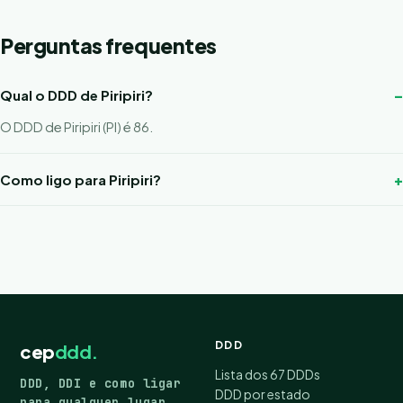
Perguntas frequentes
Qual o DDD de Piripiri?
O DDD de Piripiri (PI) é 86.
Como ligo para Piripiri?
DDD
cep
ddd.
Lista dos 67 DDDs
DDD, DDI e como ligar
DDD por estado
para qualquer lugar