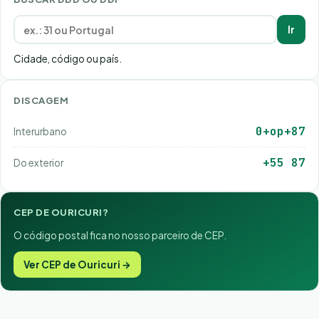
Ir
Cidade, código ou país.
DISCAGEM
0+op+87
Interurbano
+55 87
Do exterior
CEP DE OURICURI?
O código postal fica no nosso parceiro de CEP.
Ver CEP de Ouricuri →