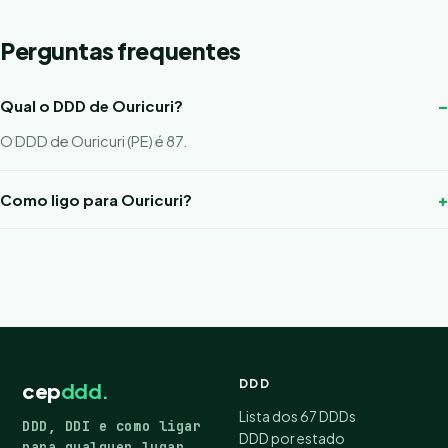
Perguntas frequentes
Qual o DDD de Ouricuri?
O DDD de Ouricuri (PE) é 87.
Como ligo para Ouricuri?
DDD
cep
ddd.
Lista dos 67 DDDs
DDD, DDI e como ligar
DDD por estado
para qualquer lugar