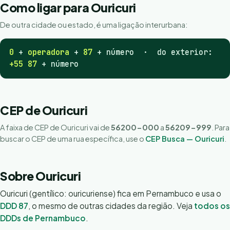
Como ligar para Ouricuri
De outra cidade ou estado, é uma ligação interurbana:
0
+
operadora
+
87
+ número · do exterior:
+55 87
+ número
CEP de Ouricuri
A faixa de CEP de Ouricuri vai de
56200-000
a
56209-999
. Para
buscar o CEP de uma rua específica, use o
CEP Busca — Ouricuri
.
Sobre Ouricuri
Ouricuri (gentílico: ouricuriense) fica em Pernambuco e usa o
DDD 87
, o mesmo de outras cidades da região. Veja
todos os
DDDs de Pernambuco
.