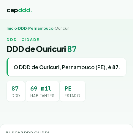
cep
ddd.
Início
›
DDD
›
Pernambuco
›
Ouricuri
DDD · CIDADE
DDD de Ouricuri
87
O DDD de
Ouricuri
, Pernambuco (PE), é
87
.
87
69 mil
PE
DDD
HABITANTES
ESTADO
BUSCAR DDD OU DDI