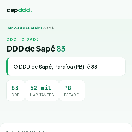
cep
ddd.
Início
›
DDD
›
Paraíba
›
Sapé
DDD · CIDADE
DDD de Sapé
83
O DDD de
Sapé
, Paraíba (PB), é
83
.
83
52 mil
PB
DDD
HABITANTES
ESTADO
BUSCAR DDD OU DDI