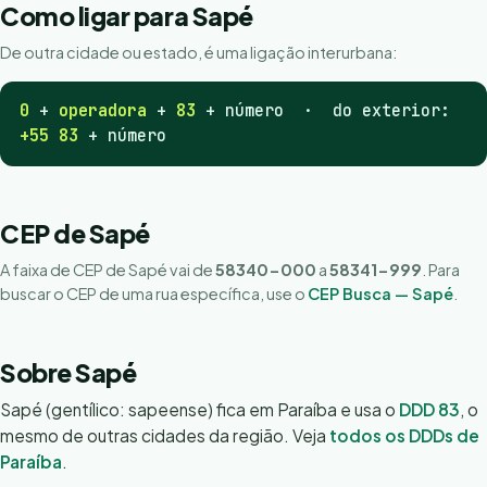
Como ligar para Sapé
De outra cidade ou estado, é uma ligação interurbana:
0
+
operadora
+
83
+ número · do exterior:
+55 83
+ número
CEP de Sapé
A faixa de CEP de Sapé vai de
58340-000
a
58341-999
. Para
buscar o CEP de uma rua específica, use o
CEP Busca — Sapé
.
Sobre Sapé
Sapé (gentílico: sapeense) fica em Paraíba e usa o
DDD 83
, o
mesmo de outras cidades da região. Veja
todos os DDDs de
Paraíba
.