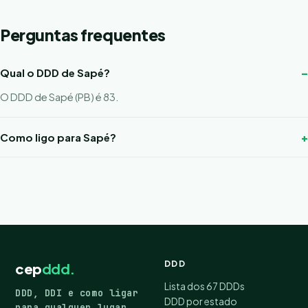
Perguntas frequentes
Qual o DDD de Sapé?
O DDD de Sapé (PB) é 83.
Como ligo para Sapé?
DDD
cep
ddd.
Lista dos 67 DDDs
DDD, DDI e como ligar
DDD por estado
para qualquer lugar