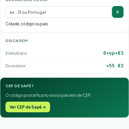
Ir
Cidade, código ou país.
DISCAGEM
0+op+83
Interurbano
+55 83
Do exterior
CEP DE SAPÉ?
O código postal fica no nosso parceiro de CEP.
Ver CEP de Sapé →