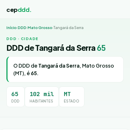
cep
ddd.
Início
›
DDD
›
Mato Grosso
›
Tangará da Serra
DDD · CIDADE
DDD de Tangará da Serra
65
O DDD de
Tangará da Serra
, Mato Grosso
(MT), é
65
.
65
102 mil
MT
DDD
HABITANTES
ESTADO