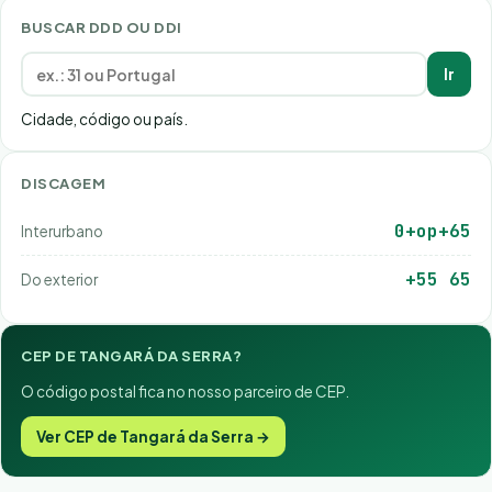
BUSCAR DDD OU DDI
Ir
Cidade, código ou país.
DISCAGEM
0+op+65
Interurbano
+55 65
Do exterior
CEP DE TANGARÁ DA SERRA?
O código postal fica no nosso parceiro de CEP.
Ver CEP de Tangará da Serra →