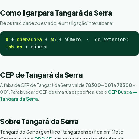
Como ligar para Tangará da Serra
De outra cidade ou estado, é uma ligação interurbana:
0
+
operadora
+
65
+ número · do exterior:
+55 65
+ número
CEP de Tangará da Serra
A faixa de CEP de Tangará da Serra vai de
78300-001
a
78300-
001
. Para buscar o CEP de uma rua específica, use o
CEP Busca —
Tangará da Serra
.
Sobre Tangará da Serra
Tangará da Serra (gentílico: tangaraense) fica em Mato