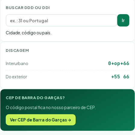
BUSCAR DDD OU DDI
Ir
Cidade, código ou país.
DISCAGEM
0+op+66
Interurbano
+55 66
Do exterior
CEP DE BARRA DO GARÇAS?
O código postal fica no nosso parceiro de CEP.
Ver CEP de Barra do Garças →