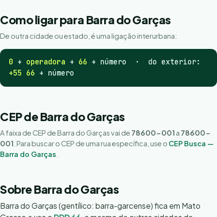
Como ligar para Barra do Garças
De outra cidade ou estado, é uma ligação interurbana:
0
+
operadora
+
66
+ número · do exterior:
+55 66
+ número
CEP de Barra do Garças
A faixa de CEP de Barra do Garças vai de
78600-001
a
78600-
001
. Para buscar o CEP de uma rua específica, use o
CEP Busca —
Barra do Garças
.
Sobre Barra do Garças
Barra do Garças (gentílico: barra-garcense) fica em Mato