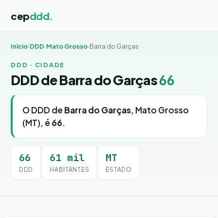
cep
ddd.
Início
›
DDD
›
Mato Grosso
›
Barra do Garças
DDD · CIDADE
DDD de Barra do Garças
66
O DDD de
Barra do Garças
, Mato Grosso
(MT), é
66
.
66
61 mil
MT
DDD
HABITANTES
ESTADO