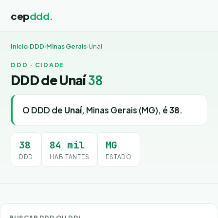
cep
ddd.
Início
›
DDD
›
Minas Gerais
›
Unaí
DDD · CIDADE
DDD de Unaí
38
O DDD de
Unaí
, Minas Gerais (MG), é
38
.
38
84 mil
MG
DDD
HABITANTES
ESTADO
BUSCAR DDD OU DDI