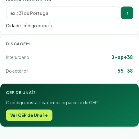
Ir
Cidade, código ou país.
DISCAGEM
0+op+38
Interurbano
+55 38
Do exterior
CEP DE UNAÍ?
O código postal fica no nosso parceiro de CEP.
Ver CEP de Unaí →