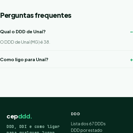
Perguntas frequentes
Qual o DDD de Unaí?
O DDD de Unaí (MG) é 38.
Como ligo para Unaí?
DDD
cep
ddd.
Lista dos 67 DDDs
DDD, DDI e como ligar
DDD por estado
para qualquer lugar