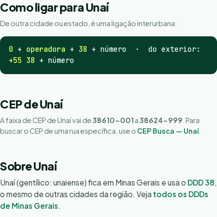
Como ligar para Unaí
De outra cidade ou estado, é uma ligação interurbana:
0
+
operadora
+
38
+ número · do exterior:
+55 38
+ número
CEP de Unaí
A faixa de CEP de Unaí vai de
38610-001
a
38624-999
. Para
buscar o CEP de uma rua específica, use o
CEP Busca — Unaí
.
Sobre Unaí
Unaí (gentílico: unaiense) fica em Minas Gerais e usa o
DDD 38
,
o mesmo de outras cidades da região. Veja
todos os DDDs
de Minas Gerais
.