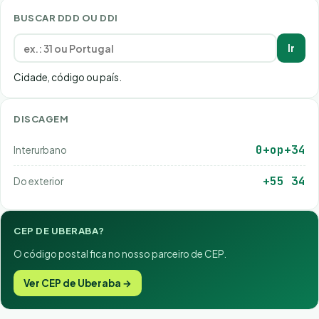
BUSCAR DDD OU DDI
Ir
Cidade, código ou país.
DISCAGEM
0+op+34
Interurbano
+55 34
Do exterior
CEP DE UBERABA?
O código postal fica no nosso parceiro de CEP.
Ver CEP de Uberaba →