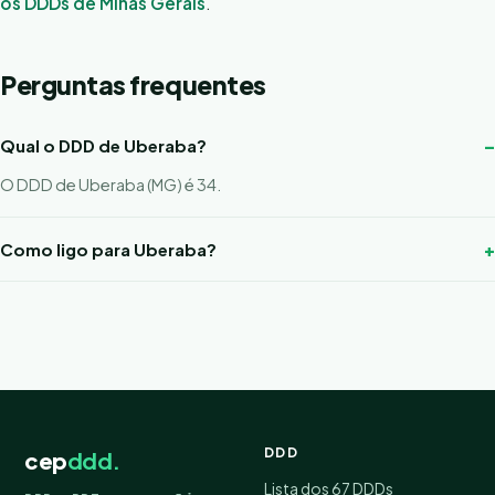
os DDDs de Minas Gerais
.
Perguntas frequentes
Qual o DDD de Uberaba?
O DDD de Uberaba (MG) é 34.
Como ligo para Uberaba?
DDD
cep
ddd.
Lista dos 67 DDDs