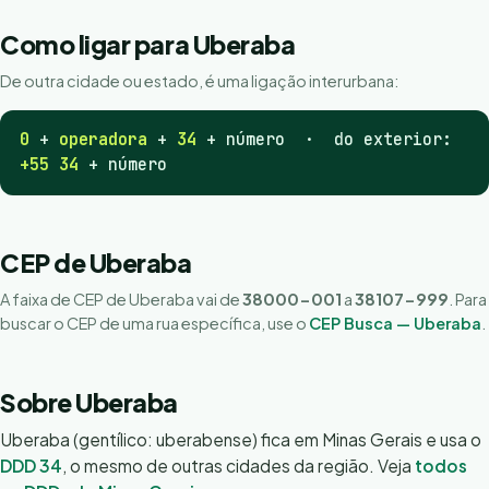
Como ligar para Uberaba
De outra cidade ou estado, é uma ligação interurbana:
0
+
operadora
+
34
+ número · do exterior:
+55 34
+ número
CEP de Uberaba
A faixa de CEP de Uberaba vai de
38000-001
a
38107-999
. Para
buscar o CEP de uma rua específica, use o
CEP Busca — Uberaba
.
Sobre Uberaba
Uberaba (gentílico: uberabense) fica em Minas Gerais e usa o
DDD 34
, o mesmo de outras cidades da região. Veja
todos