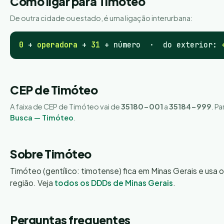
Como ligar para Timóteo
De outra cidade ou estado, é uma ligação interurbana:
0
+
operadora
+
31
+ número · do exterior:
CEP de Timóteo
A faixa de CEP de Timóteo vai de
35180-001
a
35184-999
. P
Busca — Timóteo
.
Sobre Timóteo
Timóteo (gentílico: timotense) fica em Minas Gerais e usa 
região. Veja
todos os DDDs de Minas Gerais
.
Perguntas frequentes