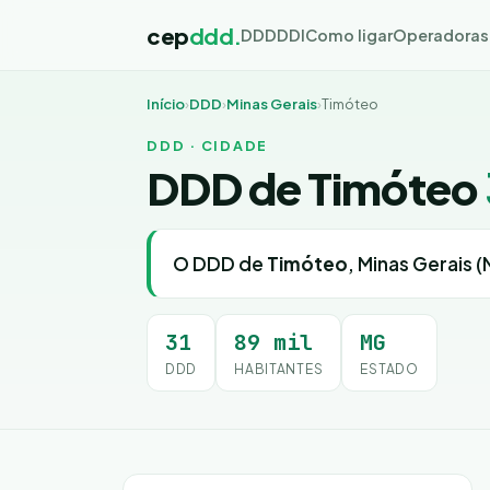
cep
ddd.
DDD
DDI
Como ligar
Operadoras
Início
›
DDD
›
Minas Gerais
›
Timóteo
DDD · CIDADE
DDD de Timóteo
O DDD de
Timóteo
, Minas Gerais 
31
89 mil
MG
DDD
HABITANTES
ESTADO