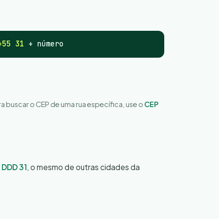
+55 31
+ número
ara buscar o CEP de uma rua específica, use o
CEP
o
DDD 31
, o mesmo de outras cidades da