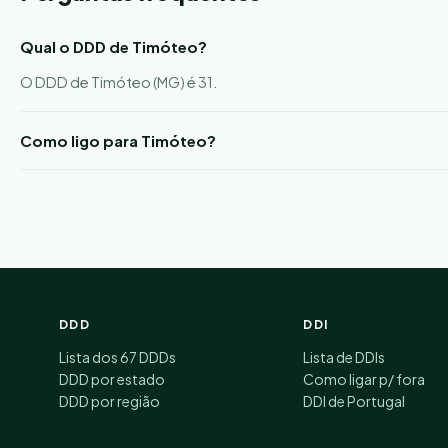
Qual o DDD de Timóteo?
O DDD de Timóteo (MG) é 31.
Como ligo para Timóteo?
DDD
DDI
Lista dos 67 DDDs
Lista de DDIs
DDD por estado
Como ligar p/ fora
DDD por região
DDI de Portugal