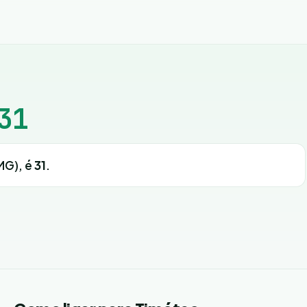
31
(MG), é
31
.