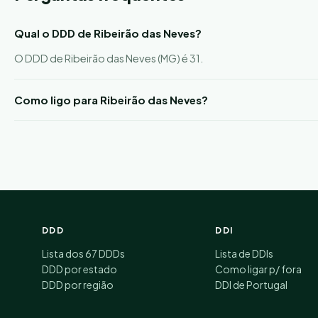
Qual o DDD de Ribeirão das Neves?
O DDD de Ribeirão das Neves (MG) é 31.
Como ligo para Ribeirão das Neves?
DDD
DDI
Lista dos 67 DDDs
Lista de DDIs
DDD por estado
Como ligar p/ fora
DDD por região
DDI de Portugal