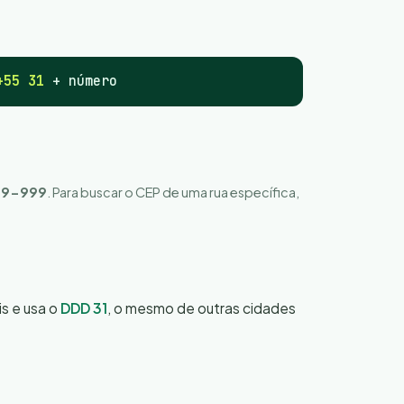
+55 31
+ número
79-999
. Para buscar o CEP de uma rua específica,
is e usa o
DDD 31
, o mesmo de outras cidades