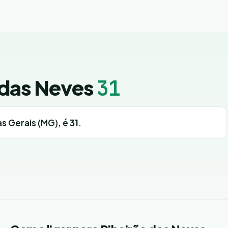
 das Neves
31
as Gerais (MG), é
31
.