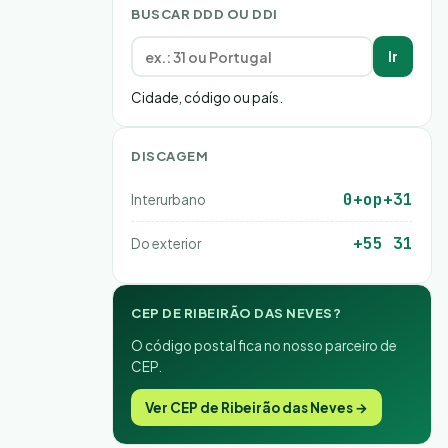
BUSCAR DDD OU DDI
Ir
Cidade, código ou país.
DISCAGEM
0+op+31
Interurbano
+55 31
Do exterior
CEP DE RIBEIRÃO DAS NEVES?
O código postal fica no nosso parceiro de
CEP.
Ver CEP de Ribeirão das Neves →