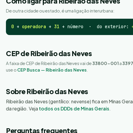
Como ligar para Ribeirão das Neves
De outra cidade ou estado, é uma ligação interurbana:
0
+
operadora
+
31
+ número · do exterior:
CEP de Ribeirão das Neves
A faixa de CEP de Ribeirão das Neves vai de
33800-001
a
339
use o
CEP Busca — Ribeirão das Neves
.
Sobre Ribeirão das Neves
Ribeirão das Neves (gentílico: nevense) fica em Minas Gera
da região. Veja
todos os DDDs de Minas Gerais
.
Perguntas frequentes