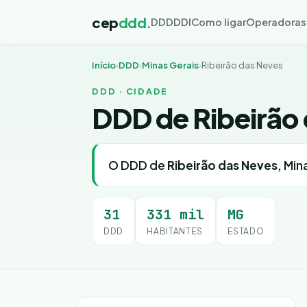
cep
ddd.
DDD
DDI
Como ligar
Operadoras
Início
›
DDD
›
Minas Gerais
›
Ribeirão das Neves
DDD · CIDADE
DDD de Ribeirão
O DDD de
Ribeirão das Neves
, Min
31
331 mil
MG
DDD
HABITANTES
ESTADO