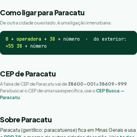
Como ligar para Paracatu
De outra cidade ou estado, é uma ligação interurbana:
0
+
operadora
+
38
+ número · do exterior:
+55 38
+ número
CEP de Paracatu
A faixa de CEP de Paracatu vai de
38600-001
a
38609-999
.
Para buscar o CEP de uma rua específica, use o
CEP Busca —
Paracatu
.
Sobre Paracatu
Paracatu (gentílico: paracatuense) fica em Minas Gerais e usa