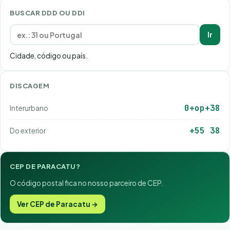
BUSCAR DDD OU DDI
Ir
Cidade, código ou país.
DISCAGEM
0+op+38
Interurbano
+55 38
Do exterior
CEP DE PARACATU?
O código postal fica no nosso parceiro de CEP.
Ver CEP de Paracatu →