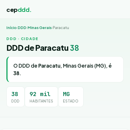
cep
ddd.
Início
›
DDD
›
Minas Gerais
›
Paracatu
DDD · CIDADE
DDD de Paracatu
38
O DDD de
Paracatu
, Minas Gerais (MG), é
38
.
38
92 mil
MG
DDD
HABITANTES
ESTADO