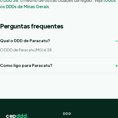
o
DDD 38
, o mesmo de outras cidades da região. Veja
todos
os DDDs de Minas Gerais
.
Perguntas frequentes
Qual o DDD de Paracatu?
O DDD de Paracatu (MG) é 38.
Como ligo para Paracatu?
DDD
cep
ddd.