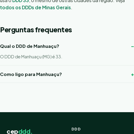
usa o
DDD 33
, o mesmo de outras cidades da região. Veja
todos os DDDs de Minas Gerais
.
Perguntas frequentes
Qual o DDD de Manhuaçu?
O DDD de Manhuaçu (MG) é 33.
Como ligo para Manhuaçu?
DDD
cep
ddd.