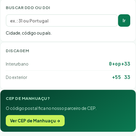
BUSCAR DDD OU DDI
Ir
Cidade, código ou país.
DISCAGEM
0+op+33
Interurbano
+55 33
Do exterior
CEP DE MANHUAÇU?
O código postal fica no nosso parceiro de CEP.
Ver CEP de Manhuaçu →