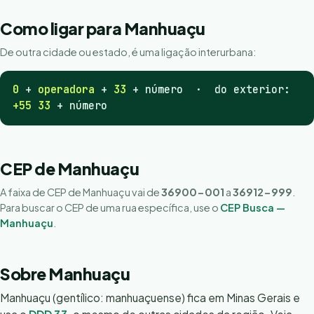
Como ligar para Manhuaçu
De outra cidade ou estado, é uma ligação interurbana:
0
+
operadora
+
33
+ número · do exterior:
+55 33
+ número
CEP de Manhuaçu
A faixa de CEP de Manhuaçu vai de
36900-001
a
36912-999
.
Para buscar o CEP de uma rua específica, use o
CEP Busca —
Manhuaçu
.
Sobre Manhuaçu
Manhuaçu (gentílico: manhuaçuense) fica em Minas Gerais e