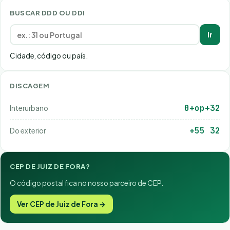
BUSCAR DDD OU DDI
Ir
Cidade, código ou país.
DISCAGEM
0+op+32
Interurbano
+55 32
Do exterior
CEP DE JUIZ DE FORA?
O código postal fica no nosso parceiro de CEP.
Ver CEP de Juiz de Fora →