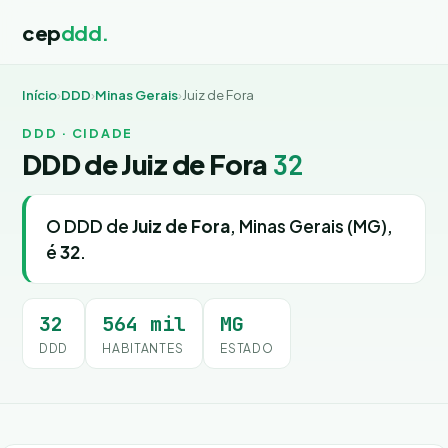
cep
ddd.
Início
›
DDD
›
Minas Gerais
›
Juiz de Fora
DDD · CIDADE
DDD de Juiz de Fora
32
O DDD de
Juiz de Fora
, Minas Gerais (MG),
é
32
.
32
564 mil
MG
DDD
HABITANTES
ESTADO