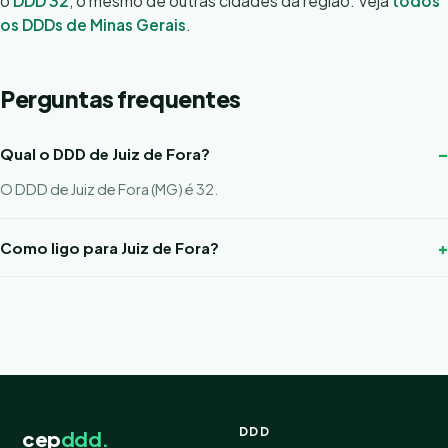
o
DDD 32
, o mesmo de outras cidades da região. Veja
todos
os DDDs de Minas Gerais
.
Perguntas frequentes
Qual o DDD de Juiz de Fora?
O DDD de Juiz de Fora (MG) é 32.
Como ligo para Juiz de Fora?
DDD
cep
ddd.