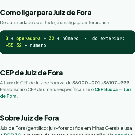
Como ligar para Juiz de Fora
De outra cidade ou estado, é uma ligação interurbana:
0
+
operadora
+
32
+ número · do exterior:
+55 32
+ número
CEP de Juiz de Fora
A faixa de CEP de Juiz de Fora vai de
36000-001
a
36107-999
.
Para buscar o CEP de uma rua específica, use o
CEP Busca — Juiz
de Fora
.
Sobre Juiz de Fora
Juiz de Fora (gentílico: juiz-forano) fica em Minas Gerais e usa