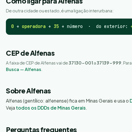
Como ligar para Alfenas
De outra cidade ou estado, é uma ligação interurbana:
0
+
operadora
+
35
+ número · do exterior:
CEP de Alfenas
A faixa de CEP de Alfenas vai de
37130-001
a
37139-999
. Par
Busca — Alfenas
.
Sobre Alfenas
Alfenas (gentílico: alfenense) fica em Minas Gerais e usa o
Veja
todos os DDDs de Minas Gerais
.
Perguntas frequentes