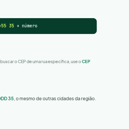
+55 35
+ número
a buscar o CEP de uma rua específica, use o
CEP
DDD 35
, o mesmo de outras cidades da região.