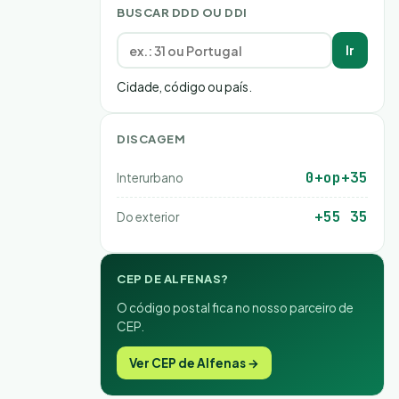
BUSCAR DDD OU DDI
Ir
Cidade, código ou país.
DISCAGEM
0+op+35
Interurbano
+55 35
Do exterior
CEP DE ALFENAS?
O código postal fica no nosso parceiro de
CEP.
Ver CEP de Alfenas →