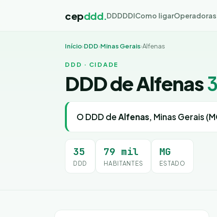
cep
ddd.
DDD
DDI
Como ligar
Operadoras
Início
›
DDD
›
Minas Gerais
›
Alfenas
DDD · CIDADE
DDD de Alfenas
O DDD de
Alfenas
, Minas Gerais (M
35
79 mil
MG
DDD
HABITANTES
ESTADO