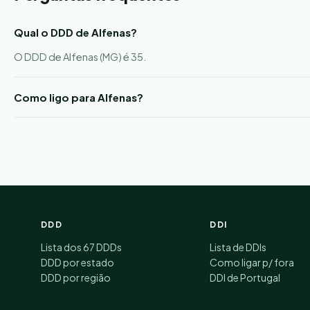
Qual o DDD de Alfenas?
O DDD de Alfenas (MG) é 35.
Como ligo para Alfenas?
DDD
DDI
Lista dos 67 DDDs
Lista de DDIs
DDD por estado
Como ligar p/ fora
DDD por região
DDI de Portugal