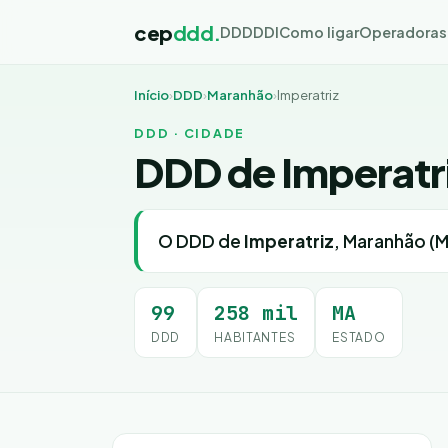
cep
ddd.
DDD
DDI
Como ligar
Operadoras
Início
›
DDD
›
Maranhão
›
Imperatriz
DDD · CIDADE
DDD de Imperatr
O DDD de
Imperatriz
, Maranhão (M
99
258 mil
MA
DDD
HABITANTES
ESTADO