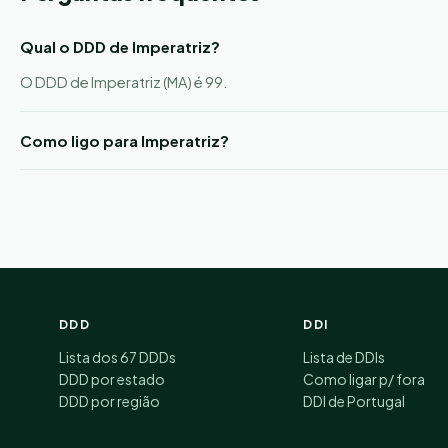
Qual o DDD de Imperatriz?
O DDD de Imperatriz (MA) é 99.
Como ligo para Imperatriz?
DDD
DDI
Lista dos 67 DDDs
Lista de DDIs
DDD por estado
Como ligar p/ fora
DDD por região
DDI de Portugal