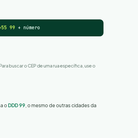
+55 99
+ número
 Para buscar o CEP de uma rua específica, use o
sa o
DDD 99
, o mesmo de outras cidades da