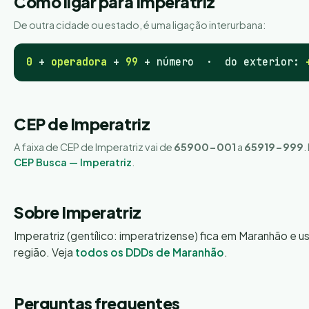
Como ligar para Imperatriz
De outra cidade ou estado, é uma ligação interurbana:
0
+
operadora
+
99
+ número · do exterior:
CEP de Imperatriz
A faixa de CEP de Imperatriz vai de
65900-001
a
65919-999
.
CEP Busca — Imperatriz
.
Sobre Imperatriz
Imperatriz (gentílico: imperatrizense) fica em Maranhão e u
região. Veja
todos os DDDs de Maranhão
.
Perguntas frequentes