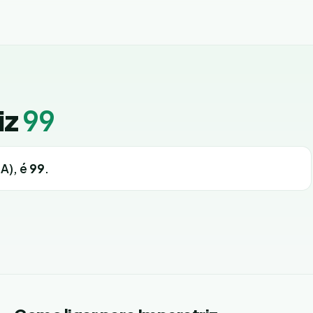
iz
99
A), é
99
.