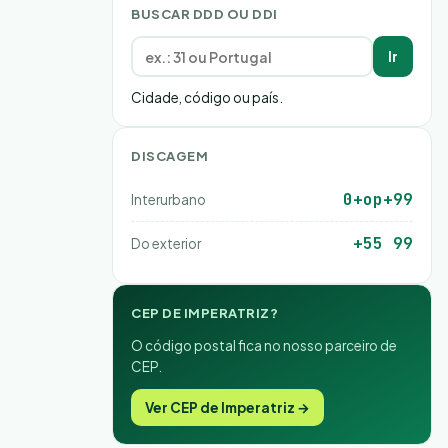
BUSCAR DDD OU DDI
Ir
Cidade, código ou país.
DISCAGEM
0+op+99
Interurbano
+55 99
Do exterior
CEP DE IMPERATRIZ?
O código postal fica no nosso parceiro de
CEP.
Ver CEP de Imperatriz →