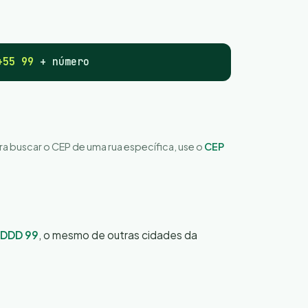
+55 99
+ número
ara buscar o CEP de uma rua específica, use o
CEP
DDD 99
, o mesmo de outras cidades da