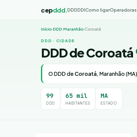
cep
ddd.
DDD
DDI
Como ligar
Operadoras
Início
›
DDD
›
Maranhão
›
Coroatá
DDD · CIDADE
DDD de Coroatá
O DDD de
Coroatá
, Maranhão (MA)
99
65 mil
MA
DDD
HABITANTES
ESTADO