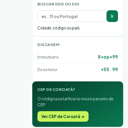
BUSCAR DDD OU DDI
Ir
Cidade, código ou país.
DISCAGEM
0+op+99
Interurbano
+55 99
Do exterior
CEP DE COROATÁ?
O código postal fica no nosso parceiro de
CEP.
Ver CEP de Coroatá →