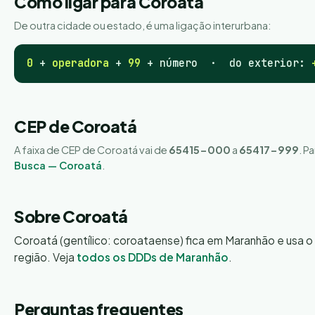
Como ligar para Coroatá
De outra cidade ou estado, é uma ligação interurbana:
0
+
operadora
+
99
+ número · do exterior:
CEP de Coroatá
A faixa de CEP de Coroatá vai de
65415-000
a
65417-999
. P
Busca — Coroatá
.
Sobre Coroatá
Coroatá (gentílico: coroataense) fica em Maranhão e usa o
região. Veja
todos os DDDs de Maranhão
.
Perguntas frequentes