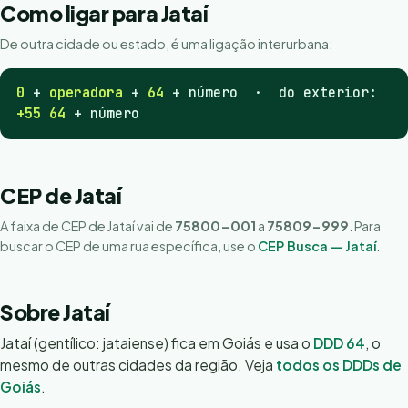
Como ligar para Jataí
De outra cidade ou estado, é uma ligação interurbana:
0
+
operadora
+
64
+ número · do exterior:
+55 64
+ número
CEP de Jataí
A faixa de CEP de Jataí vai de
75800-001
a
75809-999
. Para
buscar o CEP de uma rua específica, use o
CEP Busca — Jataí
.
Sobre Jataí
Jataí (gentílico: jataiense) fica em Goiás e usa o
DDD 64
, o
mesmo de outras cidades da região. Veja
todos os DDDs de
Goiás
.