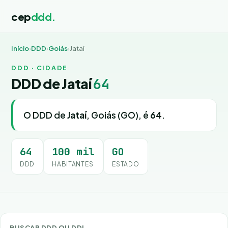
cep
ddd.
Início
›
DDD
›
Goiás
›
Jataí
DDD · CIDADE
DDD de Jataí
64
O DDD de
Jataí
, Goiás (GO), é
64
.
64
100 mil
GO
DDD
HABITANTES
ESTADO
BUSCAR DDD OU DDI