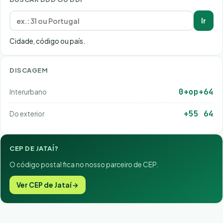
Ir
Cidade, código ou país.
DISCAGEM
0+op+64
Interurbano
+55 64
Do exterior
CEP DE JATAÍ?
O código postal fica no nosso parceiro de CEP.
Ver CEP de Jataí →