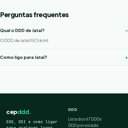
Perguntas frequentes
Qual o DDD de Jataí?
O DDD de Jataí (GO) é 64.
Como ligo para Jataí?
DDD
cep
ddd.
Lista dos 67 DDDs
DDD, DDI e como ligar
DDD por estado
para qualquer lugar