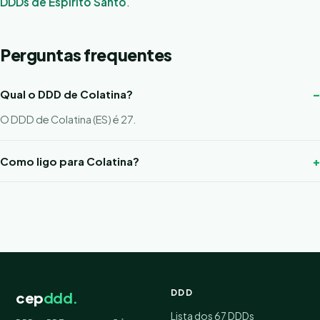
DDDs de Espírito Santo
.
Perguntas frequentes
Qual o DDD de Colatina?
O DDD de Colatina (ES) é 27.
Como ligo para Colatina?
DDD
cep
ddd.
Lista dos 67 DDDs