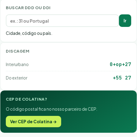
BUSCAR DDD OU DDI
Ir
Cidade, código ou país.
DISCAGEM
0+op+27
Interurbano
+55 27
Do exterior
CEP DE COLATINA?
O código postal fica no nosso parceiro de CEP.
Ver CEP de Colatina →