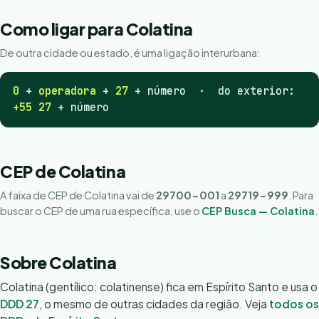
Como ligar para Colatina
De outra cidade ou estado, é uma ligação interurbana:
0
+
operadora
+
27
+ número · do exterior:
+55 27
+ número
CEP de Colatina
A faixa de CEP de Colatina vai de
29700-001
a
29719-999
. Para
buscar o CEP de uma rua específica, use o
CEP Busca — Colatina
.
Sobre Colatina
Colatina (gentílico: colatinense) fica em Espírito Santo e usa o
DDD 27
, o mesmo de outras cidades da região. Veja
todos os