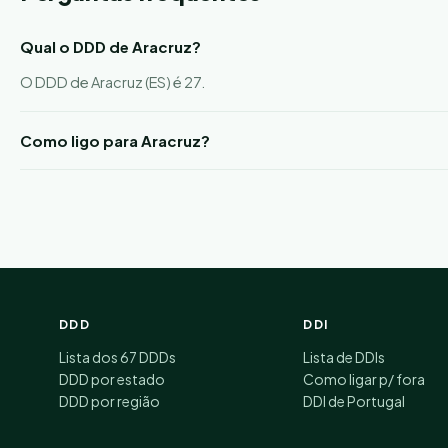
Qual o DDD de Aracruz?
O DDD de Aracruz (ES) é 27.
Como ligo para Aracruz?
DDD
DDI
Lista dos 67 DDDs
Lista de DDIs
DDD por estado
Como ligar p/ fora
DDD por região
DDI de Portugal