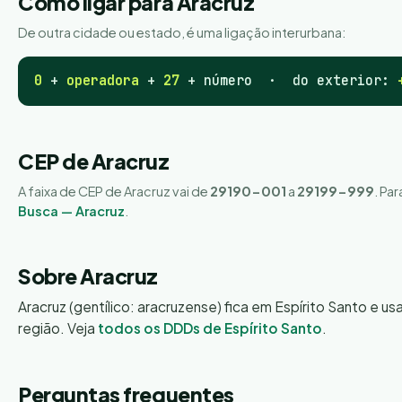
Como ligar para Aracruz
De outra cidade ou estado, é uma ligação interurbana:
0
+
operadora
+
27
+ número · do exterior:
CEP de Aracruz
A faixa de CEP de Aracruz vai de
29190-001
a
29199-999
. Pa
Busca — Aracruz
.
Sobre Aracruz
Aracruz (gentílico: aracruzense) fica em Espírito Santo e us
região. Veja
todos os DDDs de Espírito Santo
.
Perguntas frequentes