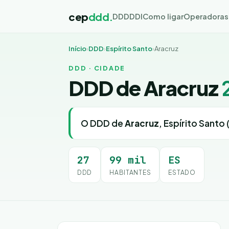
cep
ddd.
DDD
DDI
Como ligar
Operadoras
Início
›
DDD
›
Espírito Santo
›
Aracruz
DDD · CIDADE
DDD de Aracruz
O DDD de
Aracruz
, Espírito Santo 
27
99 mil
ES
DDD
HABITANTES
ESTADO