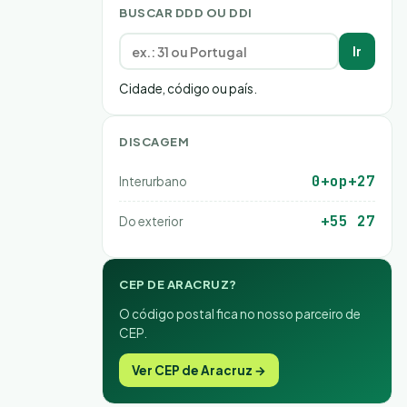
BUSCAR DDD OU DDI
Ir
Cidade, código ou país.
DISCAGEM
0+op+27
Interurbano
+55 27
Do exterior
CEP DE ARACRUZ?
O código postal fica no nosso parceiro de
CEP.
Ver CEP de Aracruz →