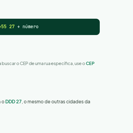
+55 27
+ número
ra buscar o CEP de uma rua específica, use o
CEP
a o
DDD 27
, o mesmo de outras cidades da