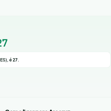
27
(ES), é
27
.