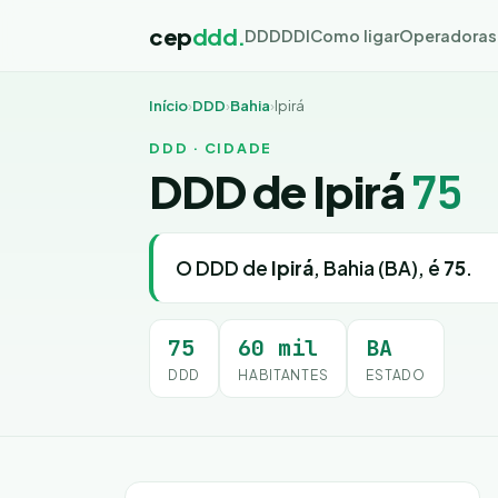
cep
ddd.
DDD
DDI
Como ligar
Operadoras
Início
›
DDD
›
Bahia
›
Ipirá
DDD · CIDADE
DDD de Ipirá
75
O DDD de
Ipirá
, Bahia (BA), é
75
.
75
60 mil
BA
DDD
HABITANTES
ESTADO