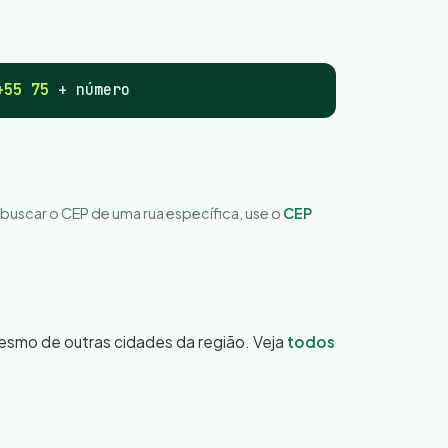
+55 75
+ número
a buscar o CEP de uma rua específica, use o
CEP
mesmo de outras cidades da região. Veja
todos