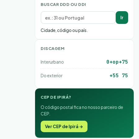
BUSCAR DDD OU DDI
Ir
Cidade, código ou país.
DISCAGEM
0+op+75
Interurbano
+55 75
Do exterior
CEP DE IPIRÁ?
O código postal fica no nosso parceiro de
CEP.
Ver CEP de Ipirá →