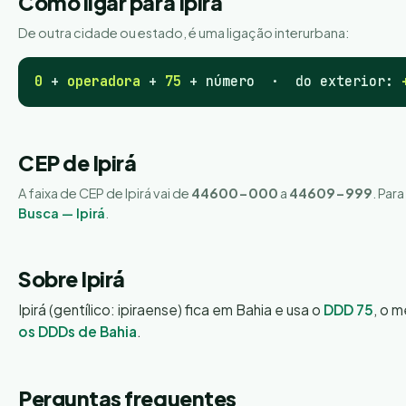
Como ligar para Ipirá
De outra cidade ou estado, é uma ligação interurbana:
0
+
operadora
+
75
+ número · do exterior:
CEP de Ipirá
A faixa de CEP de Ipirá vai de
44600-000
a
44609-999
. Par
Busca — Ipirá
.
Sobre Ipirá
Ipirá (gentílico: ipiraense) fica em Bahia e usa o
DDD 75
, o 
os DDDs de Bahia
.
Perguntas frequentes