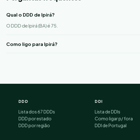
Qual o DDD de Ipirá?
O DDD de Ipirá (BA) é 75.
Como ligo para Ipirá?
DDD
DDI
Lista dos 67 DDDs
Lista de DDIs
DDD por estado
Como ligar p/ fora
DDD por região
DDI de Portugal