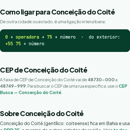
Como ligar para Conceição do Coité
De outra cidade ou estado, é uma ligação interurbana:
0
+
operadora
+
75
+ número · do exterior:
+55 75
+ número
CEP de Conceição do Coité
A faixa de CEP de Conceição do Coité vai de
48730-000
a
48749-999
. Para buscar o CEP de uma rua específica, use o
CEP
Busca — Conceição do Coité
.
Sobre Conceição do Coité
Conceição do Coité (gentílico: coiteense) fica em Bahia e usa