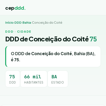
cep
ddd.
Início
›
DDD
›
Bahia
›
Conceição do Coité
DDD · CIDADE
DDD de Conceição do Coité
75
O DDD de
Conceição do Coité
, Bahia (BA),
é
75
.
75
66 mil
BA
DDD
HABITANTES
ESTADO