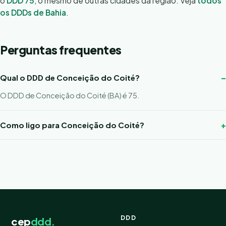
o
DDD 75
, o mesmo de outras cidades da região. Veja
todos
os DDDs de Bahia
.
Perguntas frequentes
Qual o DDD de Conceição do Coité?
O DDD de Conceição do Coité (BA) é 75.
Como ligo para Conceição do Coité?
DDD
cep
ddd.