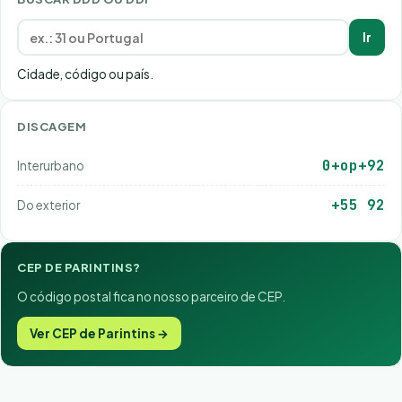
Ir
Cidade, código ou país.
DISCAGEM
0+op+92
Interurbano
+55 92
Do exterior
CEP DE PARINTINS?
O código postal fica no nosso parceiro de CEP.
Ver CEP de Parintins →