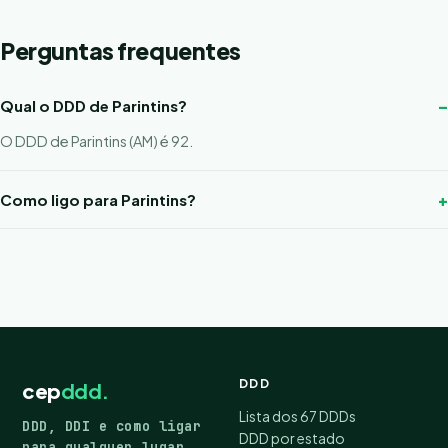
Perguntas frequentes
Qual o DDD de Parintins?
O DDD de Parintins (AM) é 92.
Como ligo para Parintins?
DDD
cep
ddd.
Lista dos 67 DDDs
DDD, DDI e como ligar
DDD por estado
para qualquer lugar