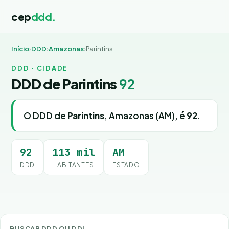
cep
ddd.
Início
›
DDD
›
Amazonas
›
Parintins
DDD · CIDADE
DDD de Parintins
92
O DDD de
Parintins
, Amazonas (AM), é
92
.
92
113 mil
AM
DDD
HABITANTES
ESTADO
BUSCAR DDD OU DDI