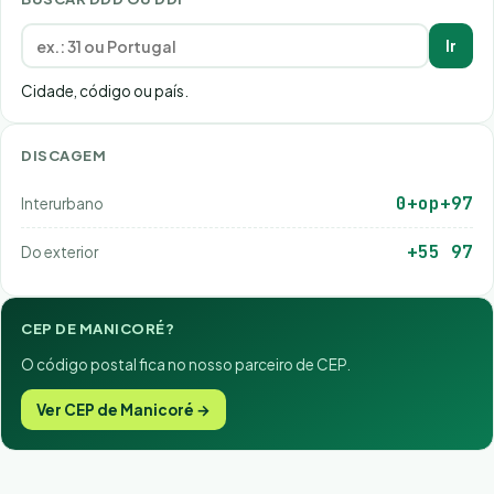
Ir
Cidade, código ou país.
DISCAGEM
0+op+97
Interurbano
+55 97
Do exterior
CEP DE MANICORÉ?
O código postal fica no nosso parceiro de CEP.
Ver CEP de Manicoré →