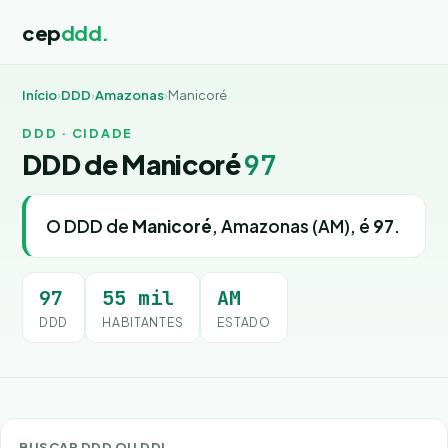
cep
ddd.
Início
›
DDD
›
Amazonas
›
Manicoré
DDD · CIDADE
DDD de Manicoré
97
O DDD de
Manicoré
, Amazonas (AM), é
97
.
97
55 mil
AM
DDD
HABITANTES
ESTADO
BUSCAR DDD OU DDI