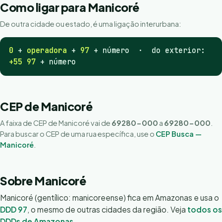
Como ligar para Manicoré
De outra cidade ou estado, é uma ligação interurbana:
0
+
operadora
+
97
+ número · do exterior:
+55 97
+ número
CEP de Manicoré
A faixa de CEP de Manicoré vai de
69280-000
a
69280-000
.
Para buscar o CEP de uma rua específica, use o
CEP Busca —
Manicoré
.
Sobre Manicoré
Manicoré (gentílico: manicoreense) fica em Amazonas e usa o
DDD 97
, o mesmo de outras cidades da região. Veja
todos os
DDDs de Amazonas
.